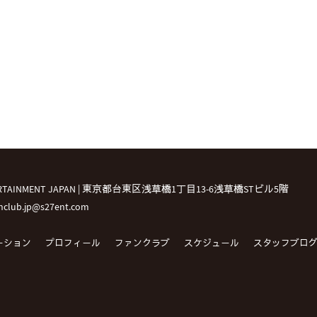
TERTAINMENT JAPAN | 東京都台東区浅草橋1丁目13-6浅草橋STビル5階
fanclub.jp@s27ent.com
ーション
プロフィール
ファンクラブ
スケジュール
スタッフブロ