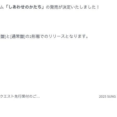
バム
「しあわせのかたち」
の発売が決定いたしました！
盤]と[通常盤]の2形態でのリリースとなります。
2025 SUNG SI KYUNG LIVE TOUR「A Song for You」プレリクエスト先行受付のご案内
2025 SUN