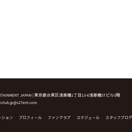
TERTAINMENT JAPAN | 東京都台東区浅草橋1丁目13-6浅草橋STビル5階
fanclub.jp@s27ent.com
ーション
プロフィール
ファンクラブ
スケジュール
スタッフブロ