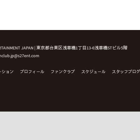
TERTAINMENT JAPAN | 東京都台東区浅草橋1丁目13-6浅草橋STビル5階
fanclub.jp@s27ent.com
ーション
プロフィール
ファンクラブ
スケジュール
スタッフブロ