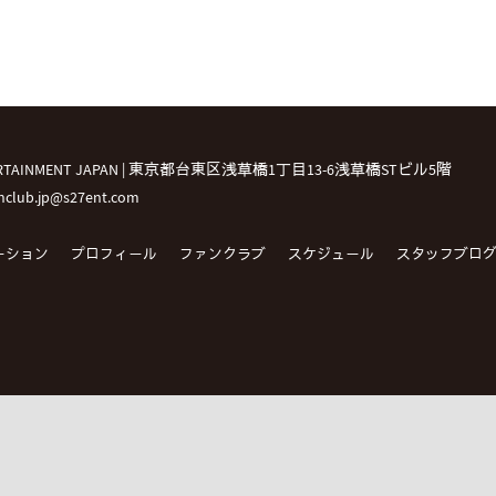
TERTAINMENT JAPAN | 東京都台東区浅草橋1丁目13-6浅草橋STビル5階
fanclub.jp@s27ent.com
ーション
プロフィール
ファンクラブ
スケジュール
スタッフブロ