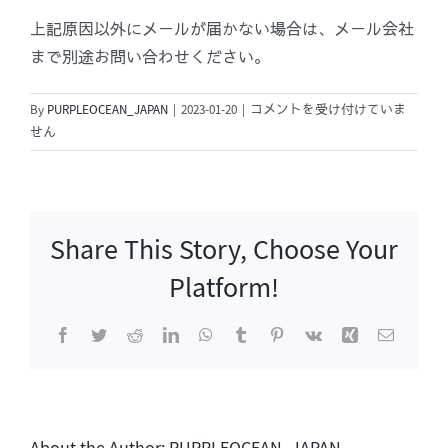
上記原因以外にメールが届かない場合は、メール会社
まで別途お問い合わせください。
6.
By
PURPLEOCEAN_JAPAN
|
2023-01-20
|
コメントを受け付けていま
フ
せん
ァ
ン
ク
ラ
Share This Story, Choose Your
ブ
の
Platform!
メ
ー
Facebook
Twitter
Reddit
LinkedIn
WhatsApp
Tumblr
Pinterest
Vk
Xing
電
ル
子
が
メ
ー
届
ル
き
ま