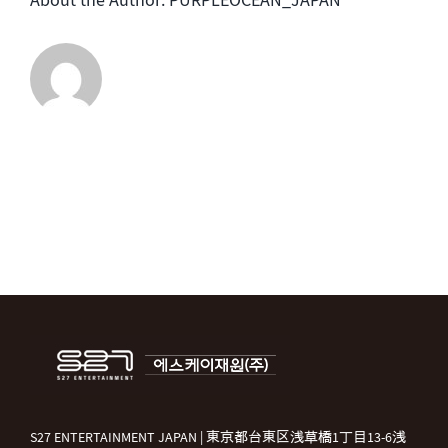
About the Author:
PURPLEOCEAN_JAPAN
せ
ん。
は
S27 ENTERTAINMENT JAPAN | 東京都台東区浅草橋1丁目13-6浅