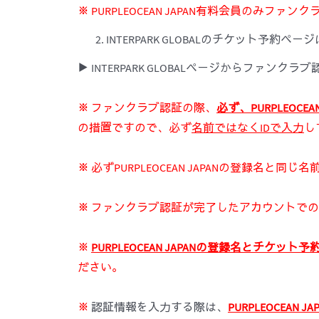
※ PURPLEOCEAN JAPAN有料会員のみフ
INTERPARK GLOBALのチケット予約ページにて
▶ INTERPARK GLOBALページからファンクラブ
※ ファンクラブ認証の際、
必ず、
PURPLEOCEAN
の措置ですので、必ず
名前ではなく
ID
で入力
し
※ 必ずPURPLEOCEAN JAPANの登録名と同じ名
※ ファンクラブ認証が完了したアカウントで
※
PURPLEOCEAN JAPAN
の登
録
名とチケット予
ださい。
※
認証情報を入力する際は、
PURPLEOCEAN JA