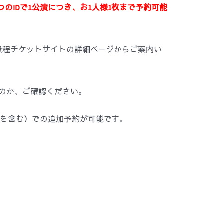
つのIDで1公演
につき
、お1人
様
1
枚まで予約可能
後程チケットサイトの詳細ページからご案内い
ているのか、ご確認ください。
数を含む）での追加予約が可能です。