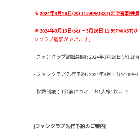
※
2024
年
3
月
26
日
(
木
) 11:59PM(KST)
まで有料
会
※
2024
年
3
月
19
日
(
火
)
～
3
月
26
日
11:59PM(KST)
ま
ンクラブ認証ができます。
- ファンクラブ認証期間 : 2024年3月26日(火) 2PM(KS
- ファンクラブ先行予約 : 2024年4月2日(火) 8PM(KST
- 枚数制限：1公演につき、お1人様1枚まで
[
ファンクラブ先行予約のご案
内
]