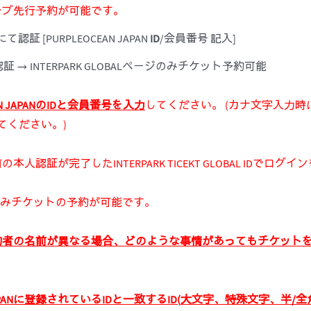
ァンクラブ先行予約が可能です。
認証 [PURPLEOCEAN JAPAN
ID
/会員番号 記入]
認証 → INTERPARK GLOBALページのみチケット予約可能
 JAPAN
の
ID
と
会
員番
号
を入力
してください。 (カナ文字入力
てください。)
前の本人認証が完了したINTERPARK TICEKT GLOBAL IDで
のみチケットの予約が可能です。
約者の名前が異なる場合、
どのような事情があっても
チケット
PAN
に登
録
され
ている
ID
と一致する
ID(
大文字、特殊文字、半
/
全