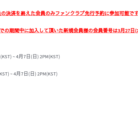
員の決
済
を終えた
会
員のみファンクラブ先行予約に
参
加可能で
での期間中に加入して頂いた新規
会
員
様
の
会
員番
号
は
3
月
27
日
(
T) ~ 4月7日(日) 2PM(KST)
) ~ 4月7日(日) 2PM(KST)