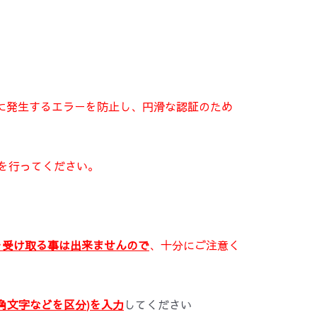
時に発生するエラーを防止し、円滑な認証のため
ログインを行ってください。
を受け取る
事は
出来ま
せんので
、十分にご注意く
角文字などを
区
分
)
を
入力
してください