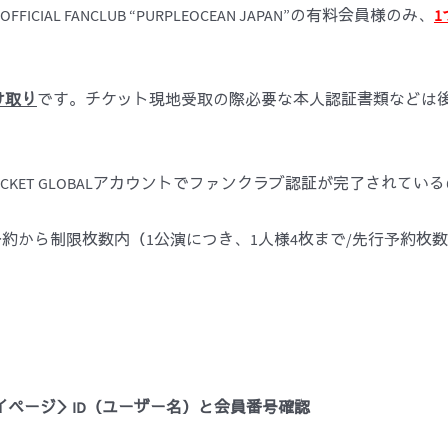
FFICIAL FANCLUB “PURPLEOCEAN JAPAN”の有料会員様のみ、
1
け取り
です。チケット現地受取の際必要な本人認証書類などは
K TICKET GLOBALアカウントでファンクラブ認証が完了され
約から制限枚数内（1公演につき、1人様4枚まで/先行予約枚
イペ
ー
ジ
＞
ID
（ユ
ー
ザ
ー
名
）と
会
員番
号
確認