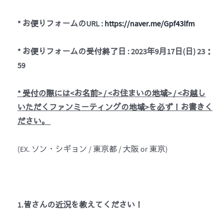
*
お便りフォームの
URL :
https://naver.me/Gpf43lfm
*
お便りフォームの受付終了日
: 2023
年
9
月
17
日
(
日
) 23
：
59
*
受付の際には
<
お名前
> / <
お住まいの地域
> / <
お越し
いただくファンミーティングの地域
>
を必ず！お書きく
ださい。
(EX. ソン・シギョン / 東京都 / 大阪 or 東京)
1.皆さんの近況を教えてください！