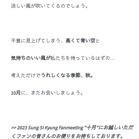
涼しい風が吹いてくるのでしょう。
不意に見上げてしまう、
高くて青い空
と
気持ちのいい風が
私たちを待っているはずの…
考えただけで
うれしくなる季節、秋。
10
月
に、またお会いしましょう。
>> 2023 Sung Si Kyung Fanmeeting “
十月
”
にお越しいただ
くファンの皆さんのお便りをお持ちしております。