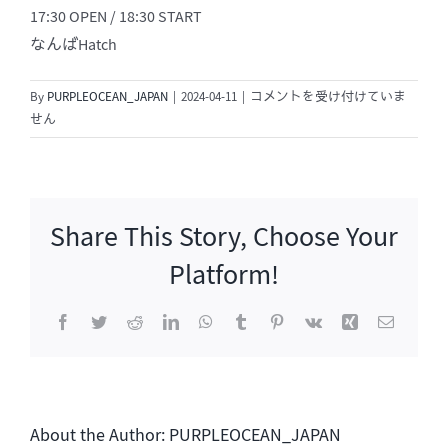
17:30 OPEN / 18:30 START
なんばHatch
「SUNG
By
PURPLEOCEAN_JAPAN
|
2024-04-11
|
コメントを受け付けていま
SI
せん
KYUNG
LIVE
TOUR
2024
Share This Story, Choose Your
」
大
Platform!
阪
は
Facebook
Twitter
Reddit
LinkedIn
WhatsApp
Tumblr
Pinterest
Vk
Xing
電
子
メ
ー
ル
About the Author:
PURPLEOCEAN_JAPAN