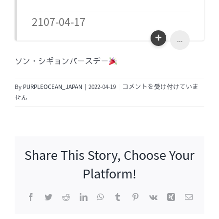
2107-04-17
...
ソン・シギョンバースデー
ソ
By
PURPLEOCEAN_JAPAN
|
2022-04-19
|
コメントを受け付けていま
ン・
せん
シ
ギ
ョ
ン
Share This Story, Choose Your
バ
ー
Platform!
ス
デ
Facebook
Twitter
Reddit
LinkedIn
WhatsApp
Tumblr
Pinterest
Vk
Xing
電
ー
子
メ