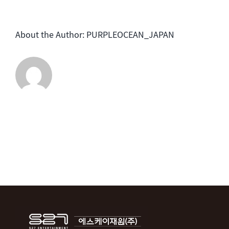
ー
は
ル
About the Author:
PURPLEOCEAN_JAPAN