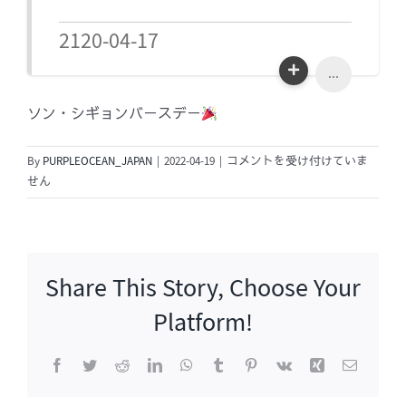
2120-04-17
...
ソン・シギョンバースデー
ソ
By
PURPLEOCEAN_JAPAN
|
2022-04-19
|
コメントを受け付けていま
ン・
せん
シ
ギ
ョ
ン
Share This Story, Choose Your
バ
ー
Platform!
ス
デ
Facebook
Twitter
Reddit
LinkedIn
WhatsApp
Tumblr
Pinterest
Vk
Xing
電
ー
子
メ