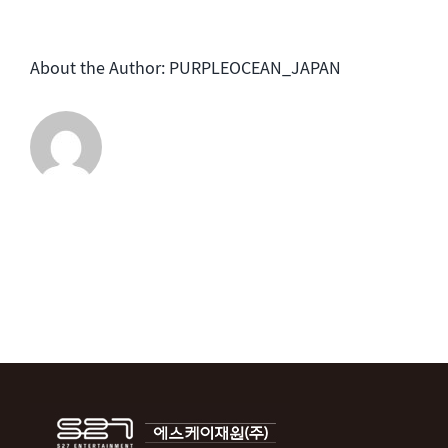
ー
は
ル
About the Author:
PURPLEOCEAN_JAPAN