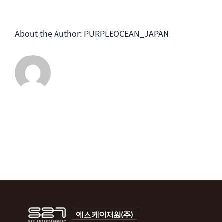
ー
は
ル
About the Author:
PURPLEOCEAN_JAPAN