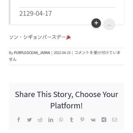
2129-04-17
...
ソン・シギョンバースデー
ソ
By
PURPLEOCEAN_JAPAN
|
2022-04-19
|
コメントを受け付けていま
ン・
せん
シ
ギ
ョ
ン
Share This Story, Choose Your
バ
ー
Platform!
ス
デ
Facebook
Twitter
Reddit
LinkedIn
WhatsApp
Tumblr
Pinterest
Vk
Xing
電
ー
子
メ