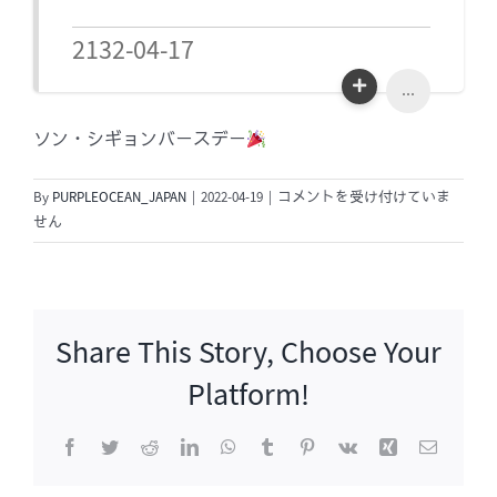
2132-04-17
...
ソン・シギョンバースデー
ソ
By
PURPLEOCEAN_JAPAN
|
2022-04-19
|
コメントを受け付けていま
ン・
せん
シ
ギ
ョ
ン
Share This Story, Choose Your
バ
ー
Platform!
ス
デ
Facebook
Twitter
Reddit
LinkedIn
WhatsApp
Tumblr
Pinterest
Vk
Xing
電
ー
子
メ