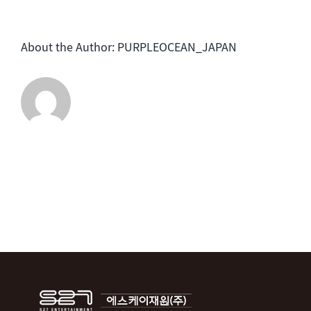
ー
は
ル
About the Author:
PURPLEOCEAN_JAPAN