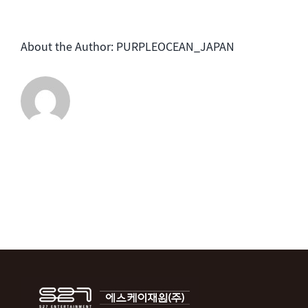
ー
は
ル
About the Author:
PURPLEOCEAN_JAPAN