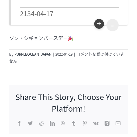
2134-04-17
...
ソン・シギョンバースデー
ソ
By
PURPLEOCEAN_JAPAN
|
2022-04-19
|
コメントを受け付けていま
ン・
せん
シ
ギ
ョ
ン
Share This Story, Choose Your
バ
ー
Platform!
ス
デ
Facebook
Twitter
Reddit
LinkedIn
WhatsApp
Tumblr
Pinterest
Vk
Xing
電
ー
子
メ