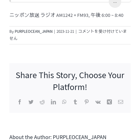
...
ニッポン放送 ラジオ AM1242 + FM93, 午後 6:00 ~ 8:40
[生
By
PURPLEOCEAN_JAPAN
|
2023-11-21
|
コメントを受け付けていま
出
せん
演]
ニ
ッ
ポ
Share This Story, Choose Your
ン
放
Platform!
送
「古
Facebook
Twitter
Reddit
LinkedIn
WhatsApp
Tumblr
Pinterest
Vk
Xing
電
家
子
正
メ
ー
亨
ル
K
TRACKS」
About the Author:
PURPLEOCEAN_JAPAN
は