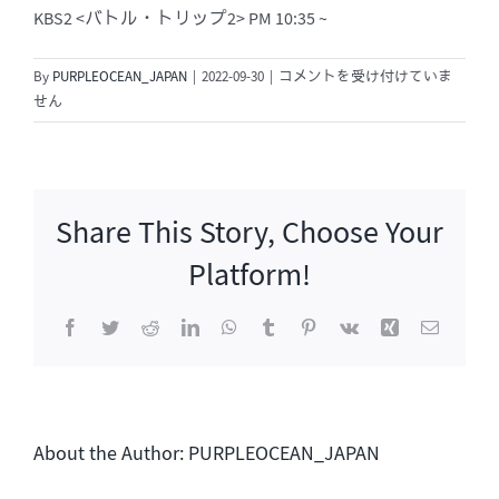
KBS2 <バトル・トリップ2> PM 10:35 ~
バ
By
PURPLEOCEAN_JAPAN
|
2022-09-30
|
コメントを受け付けていま
ト
せん
ル・
ト
リ
ッ
Share This Story, Choose Your
プ
2[初
Platform!
放
送]
Facebook
Twitter
Reddit
LinkedIn
WhatsApp
Tumblr
Pinterest
Vk
Xing
電
は
子
メ
ー
ル
About the Author:
PURPLEOCEAN_JAPAN