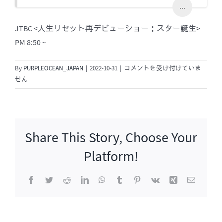
...
JTBC <人生リセット再デビューショー：スター誕生>
PM 8:50 ~
人
By
PURPLEOCEAN_JAPAN
|
2022-10-31
|
コメントを受け付けていま
生
せん
リ
セ
ッ
ト
Share This Story, Choose Your
再
デ
Platform!
ビ
ュ
Facebook
Twitter
Reddit
LinkedIn
WhatsApp
Tumblr
Pinterest
Vk
Xing
電
ー
子
シ
メ
ー
ョ
ル
ー：