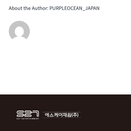
ス
About the Author:
PURPLEOCEAN_JAPAN
タ
ー
誕
生
[最
終
回]
は