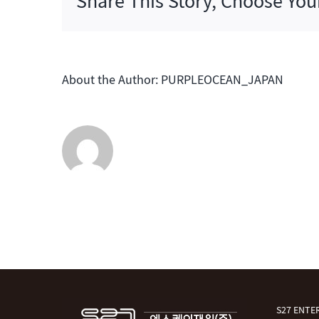
Share This Story, Choose You
プ
2
は
About the Author:
PURPLEOCEAN_JAPAN
S27 EN