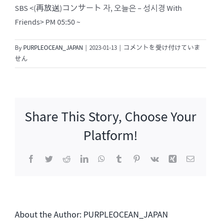
SBS <(再放送)コンサート 자, 오늘은 – 성시경 With
Friends> PM 05:50 ~
(再
By
PURPLEOCEAN_JAPAN
|
2023-01-13
|
コメントを受け付けていま
放
せん
送)
コ
ン
サ
Share This Story, Choose Your
ー
ト
Platform!
자,
오
Facebook
Twitter
Reddit
LinkedIn
WhatsApp
Tumblr
Pinterest
Vk
Xing
電
늘
子
은
メ
ー
–
ル
성
시
About the Author:
PURPLEOCEAN_JAPAN
경