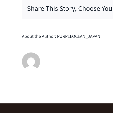
シ
Share This Story, Choose You
ー
ズ
ン
2
は
About the Author:
PURPLEOCEAN_JAPAN