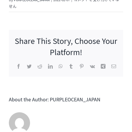
By
PURPLEOCEAN_JAPAN
|
2022-02-07
|
コメントを受け付けていま
流
せん
ぴ
あ
2
月
Share This Story, Choose Your
号
発
Platform!
売
は
Facebook
Twitter
Reddit
LinkedIn
WhatsApp
Tumblr
Pinterest
Vk
Xing
電
子
メ
ー
ル
About the Author:
PURPLEOCEAN_JAPAN