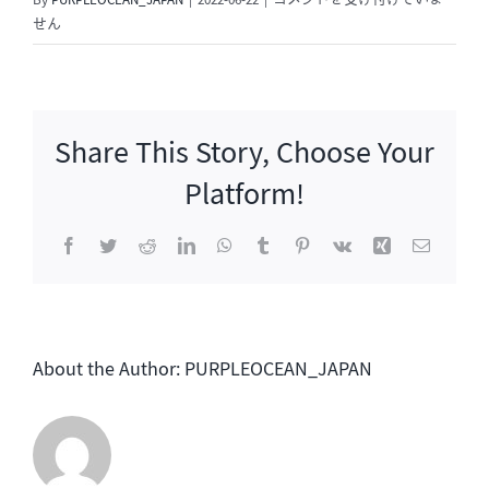
By
PURPLEOCEAN_JAPAN
|
2022-06-22
|
コメントを受け付けていま
流
せん
ぴ
あ
7
月
Share This Story, Choose Your
号
発
Platform!
売
は
Facebook
Twitter
Reddit
LinkedIn
WhatsApp
Tumblr
Pinterest
Vk
Xing
電
子
メ
ー
ル
About the Author:
PURPLEOCEAN_JAPAN