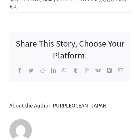
By
PURPLEOCEAN_JAPAN
|
2023-03-22
|
コメントを受け付けていま
流
せん
ぴ
あ
4
月
Share This Story, Choose Your
号
発
Platform!
売
は
Facebook
Twitter
Reddit
LinkedIn
WhatsApp
Tumblr
Pinterest
Vk
Xing
電
子
メ
ー
ル
About the Author:
PURPLEOCEAN_JAPAN