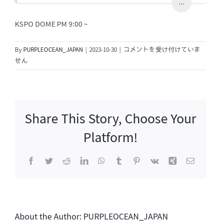
...
KSPO DOME PM 9:00 ~
2023
By
PURPLEOCEAN_JAPAN
|
2023-10-30
|
コメントを受け付けていま
ソ
せん
ン・
シ
ギ
ョ
Share This Story, Choose Your
ン
年
Platform!
末
コ
Facebook
Twitter
Reddit
LinkedIn
WhatsApp
Tumblr
Pinterest
Vk
Xing
電
ン
子
サ
メ
ー
ー
ル
ト
<
About the Author:
PURPLEOCEAN_JAPAN
성