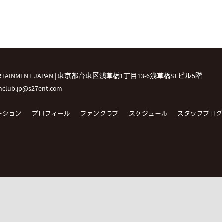
TERTAINMENT JAPAN | 東京都台東区浅草橋1丁目13-6浅草橋STビル5階
fanclub.jp@s27ent.com
ーション
プロフィール
ファンクラブ
スケジュール
スタッフブロ