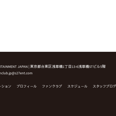
TERTAINMENT JAPAN | 東京都台東区浅草橋1丁目13-6浅草橋STビル5階
fanclub.jp@s27ent.com
ーション
プロフィール
ファンクラブ
スケジュール
スタッフブロ